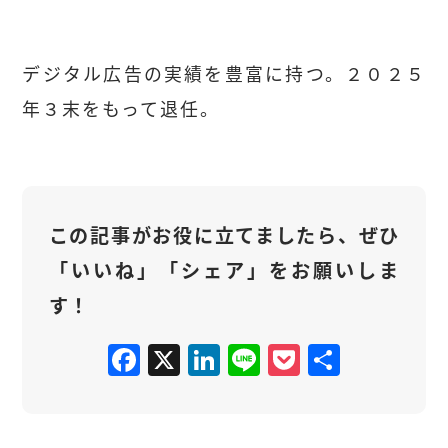
デジタル広告の実績を豊富に持つ。２０２５
年３末をもって退任。
この記事がお役に立てましたら、ぜひ
「いいね」「シェア」をお願いしま
す！
F
X
Li
Li
P
共
a
n
n
o
有
c
k
e
c