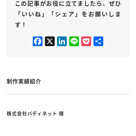
この記事がお役に立てましたら、ぜひ
「いいね」「シェア」をお願いしま
す！
F
X
Li
Li
P
共
a
n
n
o
有
c
k
e
c
e
e
k
b
d
e
制作実績紹介
o
I
t
o
n
k
株式会社バディネット 様