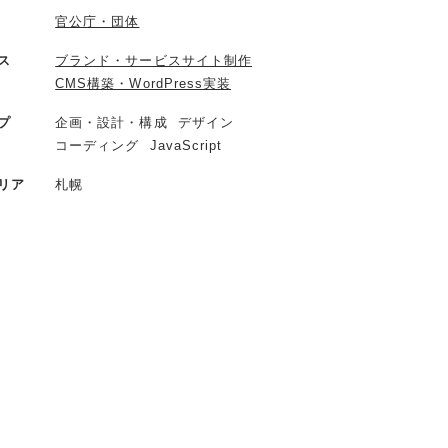
官公庁・団体
ス
ブランド・サービスサイト制作
CMS構築・WordPress実装
プ
企画・設計・構成
デザイン
コーディング
JavaScript
リア
札幌