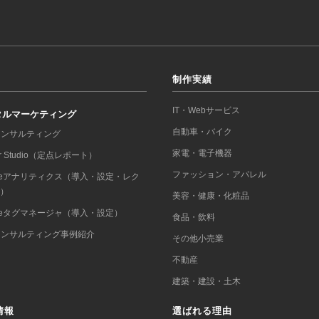
制作実績
IT・Webサービス
タルマーケティング
自動車・バイク
コンサルティング
家電・電子機器
er Studio（定点レポート）
ファッション・アパレル
gleアナリティクス（導入・設定・レク
ー）
美容・健康・化粧品
gleタグマネージャ（導入・設定）
食品・飲料
コンサルティング事例紹介
その他小売業
不動産
建築・建設・土木
情報
選ばれる理由