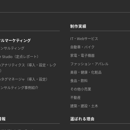
制作実績
IT・Webサービス
タルマーケティング
自動車・バイク
コンサルティング
家電・電子機器
er Studio（定点レポート）
ファッション・アパレル
gleアナリティクス（導入・設定・レク
ー）
美容・健康・化粧品
gleタグマネージャ（導入・設定）
食品・飲料
コンサルティング事例紹介
その他小売業
不動産
建築・建設・土木
情報
選ばれる理由