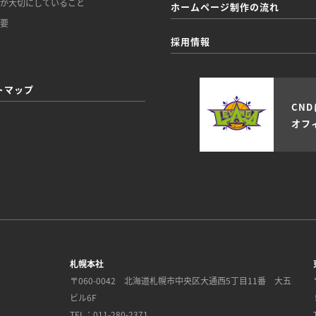
ちが大切にしていること
ホームページ制作の流れ
概要
採用情報
トマップ
CN
オフ
札幌本社
〒060-0042
北海道札幌市中央区大通西5丁目11番 大五
ビル6F
TEL：011-280-2371