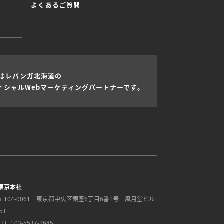
よくあるご質問
Dはレバンガ北海道の
ィシャルWebマーケティングパートナーです。
東京本社
〒104-0061
東京都中央区銀座6丁目6番1号 風月堂ビル
５F
TEL：03-5537-7685